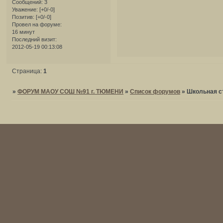
Сообщений:
3
Уважение:
[+0/-0]
Позитив:
[+0/-0]
Провел на форуме:
16 минут
Последний визит:
2012-05-19 00:13:08
Страница:
1
»
ФОРУМ МАОУ СОШ №91 г. ТЮМЕНИ
»
Список форумов
»
Школьная с