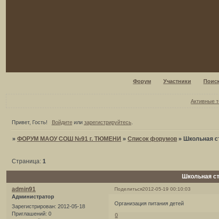
Форум
Участники
Поис
Активные 
Привет, Гость!
Войдите
или
зарегистрируйтесь
.
»
ФОРУМ МАОУ СОШ №91 г. ТЮМЕНИ
»
Список форумов
»
Школьная с
Страница:
1
Школьная с
admin91
Поделиться
2012-05-19 00:10:03
Администратор
Организация питания детей
Зарегистрирован
: 2012-05-18
Приглашений:
0
0